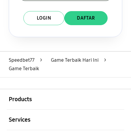
LOGIN
DAFTAR
Layer Popup Close
Speedbet77
>
Game Terbaik Hari Ini
>
Game Terbaik
Buka
Footer Navigation
Products
Buka
Services
Buka