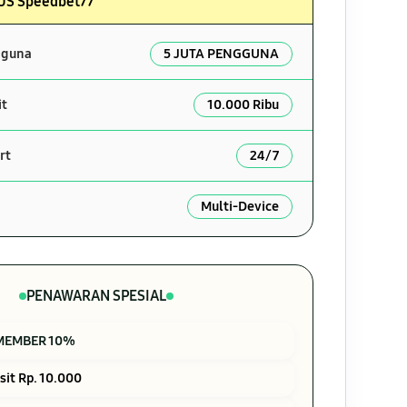
US Speedbet77
gguna
5 JUTA PENGGUNA
it
10.000 Ribu
rt
24/7
Multi-Device
PENAWARAN SPESIAL
MEMBER 10%
it Rp. 10.000