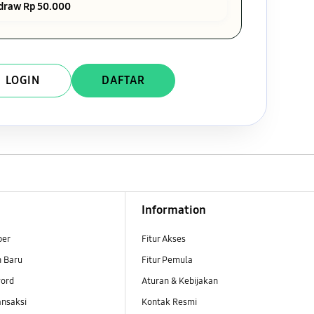
draw Rp 50.000
LOGIN
DAFTAR
Information
ber
Fitur Akses
n Baru
Fitur Pemula
ord
Aturan & Kebijakan
ansaksi
Kontak Resmi