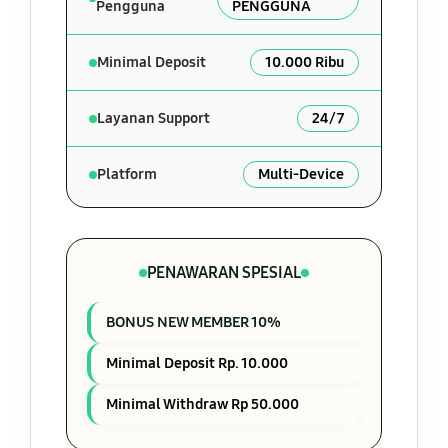
Pengguna
PENGGUNA
Minimal Deposit
10.000 Ribu
Layanan Support
24/7
Platform
Multi-Device
PENAWARAN SPESIAL
BONUS NEW MEMBER 10%
Minimal Deposit Rp. 10.000
Minimal Withdraw Rp 50.000