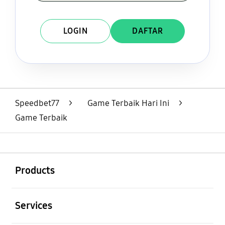
LOGIN
DAFTAR
Layer Popup Close
Speedbet77
>
Game Terbaik Hari Ini
>
Game Terbaik
Buka
Footer Navigation
Products
Buka
Services
Buka