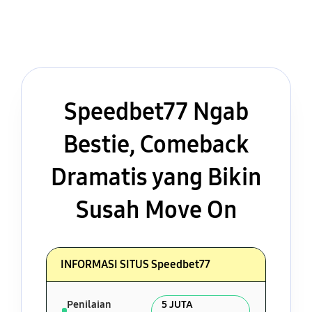
Speedbet77 Ngab
Bestie, Comeback
Dramatis yang Bikin
Susah Move On
INFORMASI SITUS Speedbet77
Penilaian
5 JUTA