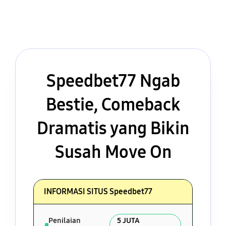
Speedbet77 Ngab
Bestie, Comeback
Dramatis yang Bikin
Susah Move On
INFORMASI SITUS Speedbet77
Penilaian
5 JUTA