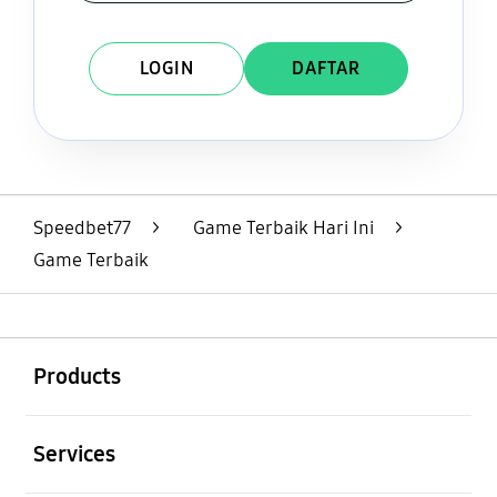
LOGIN
DAFTAR
Layer Popup Close
Speedbet77
>
Game Terbaik Hari Ini
>
Game Terbaik
Buka
Footer Navigation
Products
Buka
Services
Buka