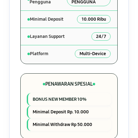
Pengguna
PENGGUNA
Minimal Deposit
10.000 Ribu
Layanan Support
24/7
Platform
Multi-Device
PENAWARAN SPESIAL
BONUS NEW MEMBER 10%
Minimal Deposit Rp. 10.000
Minimal Withdraw Rp 50.000