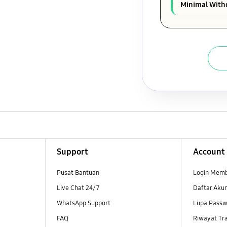
Minimal With
Support
Account
Pusat Bantuan
Login Mem
Live Chat 24/7
Daftar Aku
WhatsApp Support
Lupa Passw
FAQ
Riwayat Tr