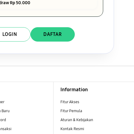
draw Rp 50.000
LOGIN
DAFTAR
Information
ber
Fitur Akses
n Baru
Fitur Pemula
ord
Aturan & Kebijakan
ansaksi
Kontak Resmi