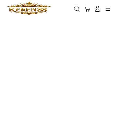
Skip
to
Cari
Troli
Login
Navigation
content