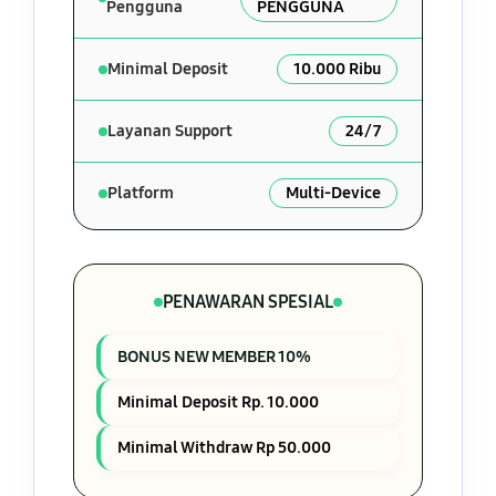
Pengguna
PENGGUNA
Minimal Deposit
10.000 Ribu
Layanan Support
24/7
Platform
Multi-Device
PENAWARAN SPESIAL
BONUS NEW MEMBER 10%
Minimal Deposit Rp. 10.000
Minimal Withdraw Rp 50.000