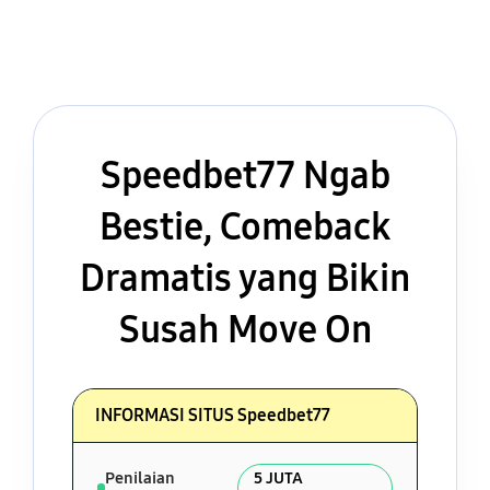
Speedbet77 Ngab
Bestie, Comeback
Dramatis yang Bikin
Susah Move On
INFORMASI SITUS Speedbet77
Penilaian
5 JUTA