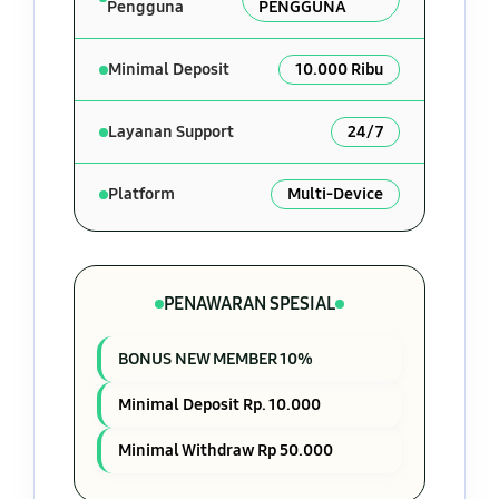
Pengguna
PENGGUNA
Minimal Deposit
10.000 Ribu
Layanan Support
24/7
Platform
Multi-Device
PENAWARAN SPESIAL
BONUS NEW MEMBER 10%
Minimal Deposit Rp. 10.000
Minimal Withdraw Rp 50.000