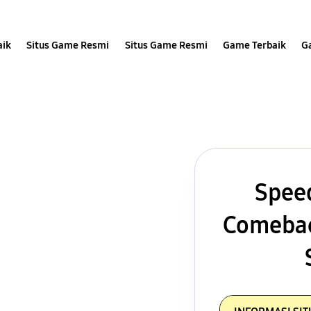
aik
Situs Game Resmi
Situs Game Resmi
Game Terbaik
G
Spee
Comebac