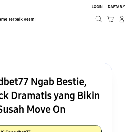
LOGIN
DAFTAR
Cari
Troli
Login/Sign-Up
ame Terbaik Resmi
Cari
dbet77 Ngab Bestie,
k Dramatis yang Bikin
Susah Move On