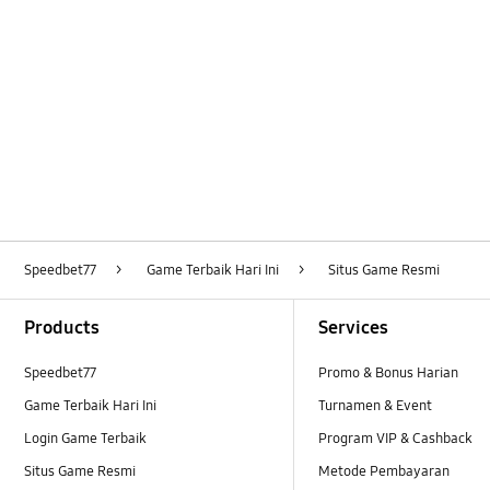
Layer Popup Close
Speedbet77
>
Game Terbaik Hari Ini
>
Situs Game Resmi
Footer Navigation
Products
Services
Speedbet77
Promo & Bonus Harian
Game Terbaik Hari Ini
Turnamen & Event
Login Game Terbaik
Program VIP & Cashback
Situs Game Resmi
Metode Pembayaran