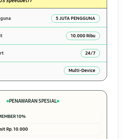
US Speedbet77
gguna
5 JUTA PENGGUNA
it
10.000 Ribu
rt
24/7
Multi-Device
PENAWARAN SPESIAL
MEMBER 10%
it Rp. 10.000