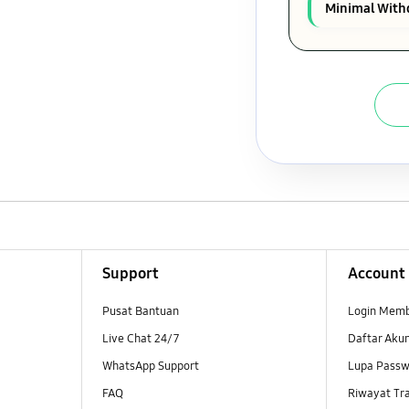
Minimal With
Support
Account
Pusat Bantuan
Login Mem
Live Chat 24/7
Daftar Aku
WhatsApp Support
Lupa Passw
FAQ
Riwayat Tr