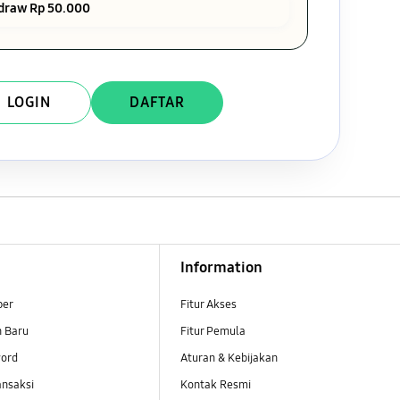
draw Rp 50.000
LOGIN
DAFTAR
Information
ber
Fitur Akses
n Baru
Fitur Pemula
ord
Aturan & Kebijakan
ansaksi
Kontak Resmi