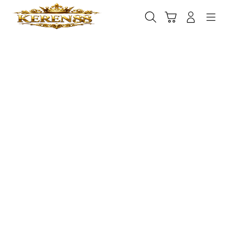
Skip
to
Cari
Troli
Login
Navigation
content