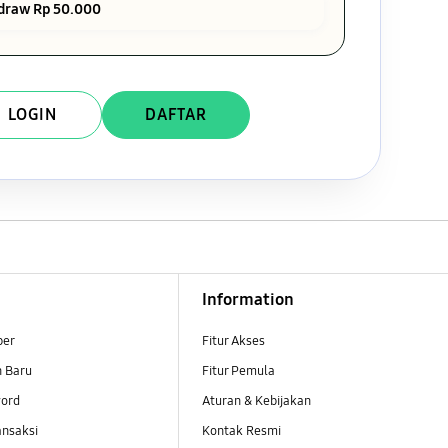
draw Rp 50.000
LOGIN
DAFTAR
Information
ber
Fitur Akses
n Baru
Fitur Pemula
ord
Aturan & Kebijakan
ansaksi
Kontak Resmi