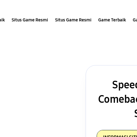
aik
Situs Game Resmi
Situs Game Resmi
Game Terbaik
G
Spee
Comebac