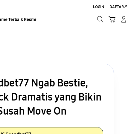
LOGIN
DAFTAR
Cari
Troli
Login/Sign-Up
ame Terbaik Resmi
Cari
dbet77 Ngab Bestie,
k Dramatis yang Bikin
Susah Move On