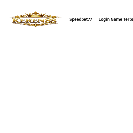
Skip
to
content
Speedbet77
Login Game Terb