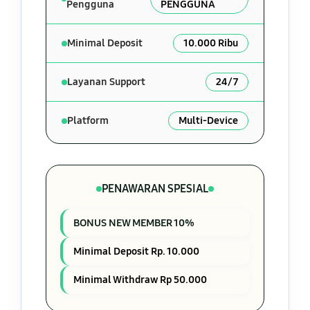
Pengguna
PENGGUNA
Minimal Deposit
10.000 Ribu
Layanan Support
24/7
Platform
Multi-Device
PENAWARAN SPESIAL
BONUS NEW MEMBER 10%
Minimal Deposit Rp. 10.000
Minimal Withdraw Rp 50.000