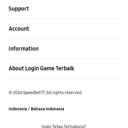
Support
Buka
Account
Buka
Information
Buka
About Login Game Terbaik
© 2026 Speedbet77. All rights reserved.
Indonesia / Bahasa Indonesia
Ingin Tetap Terhubung?