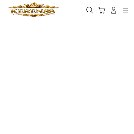
Skip
to
Cari
Troli
Login
Navigation
content