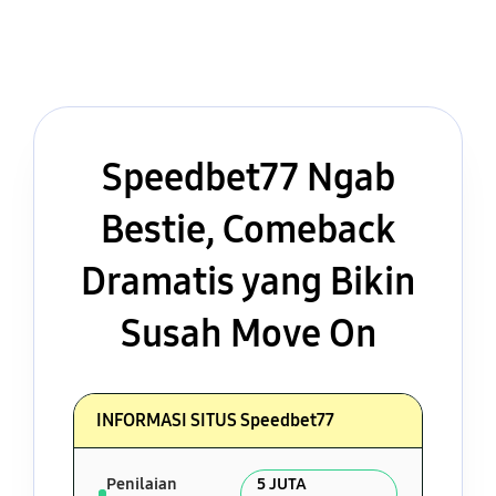
Speedbet77 Ngab
Bestie, Comeback
Dramatis yang Bikin
Susah Move On
INFORMASI SITUS Speedbet77
Penilaian
5 JUTA