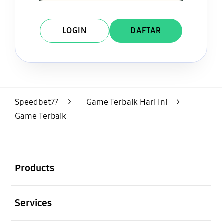
LOGIN
DAFTAR
Layer Popup Close
Speedbet77
>
Game Terbaik Hari Ini
>
Game Terbaik
Buka
Footer Navigation
Products
Buka
Services
Buka